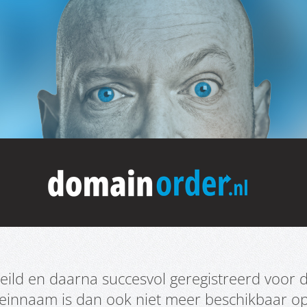
ild en daarna succesvol geregistreerd voor d
meinnaam is dan ook niet meer beschikbaar o