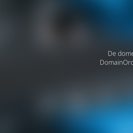
De domei
DomainOrde