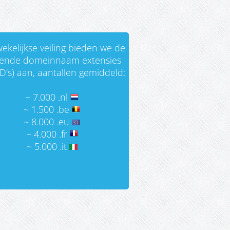
ekelijkse veiling bieden we de
gende domeinnaam extensies
D's) aan, aantallen gemiddeld:
~ 7.000 .nl
~ 1.500 .be
~ 8.000 .eu
~ 4.000 .fr
~ 5.000 .it