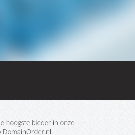
e hoogste bieder in onze
p DomainOrder.nl.