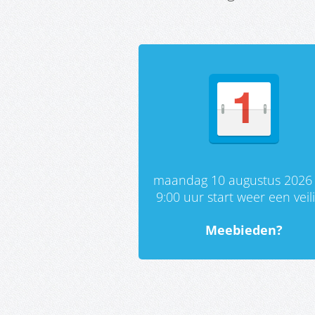
maandag 10 augustus 2026
9:00 uur start weer een veil
Meebieden?