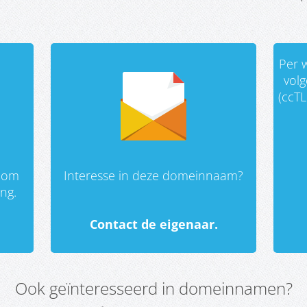
Per w
vol
(ccTL
 om
Interesse in deze domeinnaam?
ing.
Contact de eigenaar.
Ook geïnteresseerd in domeinnamen?