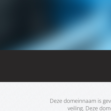
Deze domeinnaam is geve
veiling. Deze do